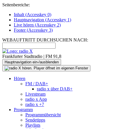
Seitenbereiche:
Inhalt (
Accesskey
0)
Hauptnavigation (
Accesskey
1)
Live
hören (
Accesskey
2)
Footer
(
Accesskey
3)
WEBAUFTRITT DURCHSUCHEN NACH:
Frankfurter Stadtradio | FM 91,8
Hauptnavigation ein-/ausblenden
Hören
FM / DAB+
radio x über DAB+
Livestream
radio x App
radio x +7
Programm
Programmübersicht
Sendetipps
Playlists