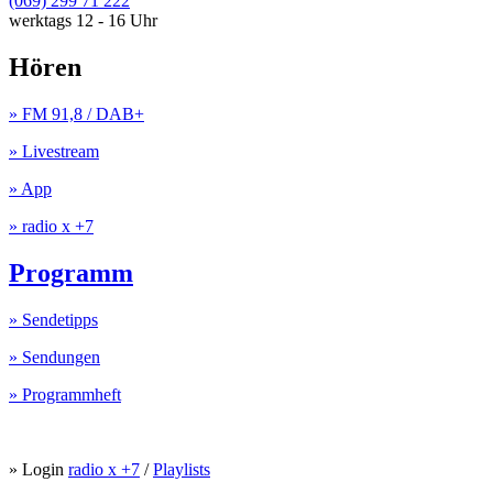
(069) 299 71 222
werktags 12 - 16 Uhr
Hören
» FM 91,8 / DAB+
» Livestream
» App
» radio x +7
Programm
» Sendetipps
» Sendungen
» Programmheft
» Login
radio x +7
/
Playlists