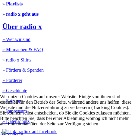
» Playlists
» radio x geht aus
Über radio x
» Wer wir sind
» Mitmachen & FAQ
» radio x Shirts
» Fördern & Spenden
» Förderer
» Geschichte
Wir nutzen Cookies auf unserer Website. Einige von ihnen sind
» Satzung
essenziell für den Betrieb der Seite, während andere uns helfen, diese
Website und die Nutzererfahrung zu verbessern (Tracking Cookies).
» Impressum
Sie können selbst entscheiden, ob Sie die Cookies zulassen möchten.
Bitte beachten Sie, dass bei einer Ablehnung womöglich nicht mehr
» Datenschutz
alle Funktionalitäten der Seite zur Verfügung stehen.
Akzeptieren