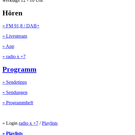
werktags 12 - 16 Uhr
Hören
» FM 91,8 / DAB+
» Livestream
» App
» radio x +7
Programm
» Sendetipps
» Sendungen
» Programmheft
» Login
radio x +7
/
Playlists
» Playlists