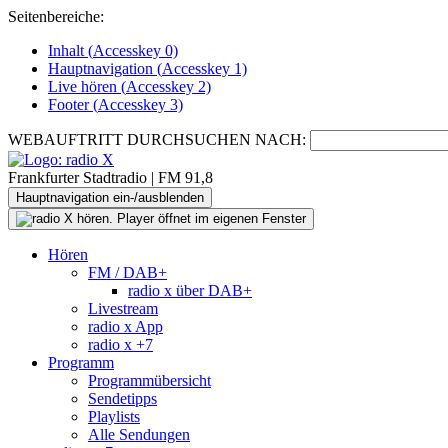
Seitenbereiche:
Inhalt (
Accesskey
0)
Hauptnavigation (
Accesskey
1)
Live
hören (
Accesskey
2)
Footer
(
Accesskey
3)
WEBAUFTRITT DURCHSUCHEN NACH:
Frankfurter Stadtradio | FM 91,8
Hauptnavigation ein-/ausblenden
Hören
FM / DAB+
radio x über DAB+
Livestream
radio x App
radio x +7
Programm
Programmübersicht
Sendetipps
Playlists
Alle Sendungen