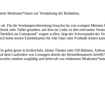
ssierte Moderator*innen zur Verstärkung der Redaktion.
i ab. Für die Sendungsvorbereitung brauchst du von wenigen Minuten bi
book oder Tablet gestalten, auf dem du Links zu den relevanten Verans
berblick im Untergrund“ sorgen wollen, liegt der Schwerpunkt der Vera
ch keine teuren Eintrittskarten für Alte Oper oder Festhalle leisten kann
 Du gehst gerne in Kellerclubs, kleine Theater oder Off-Bühnen, Artho
h auf dem Laufenden was Lesungen abseits der Bestsellerautoren betrifft?
eworfen sondern sorgfältig und liebevoll von erfahrenen Moderator*inne