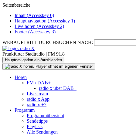
Seitenbereiche:
Inhalt (
Accesskey
0)
Hauptnavigation (
Accesskey
1)
Live
hören (
Accesskey
2)
Footer
(
Accesskey
3)
WEBAUFTRITT DURCHSUCHEN NACH:
Frankfurter Stadtradio | FM 91,8
Hauptnavigation ein-/ausblenden
Hören
FM / DAB+
radio x über DAB+
Livestream
radio x App
radio x +7
Programm
Programmübersicht
Sendetipps
Playlists
Alle Sendungen