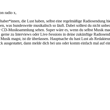
on radio x,
bhaber*innen, die Lust haben, selbst eine regelmäßige Radiosendung hi
 was bundesweite musikalisch so läuft. Dabei solltest du nicht unbeding
der CD-Musiksammlung sehen. Super wäre es, wenn du selbst Musik mac
gerne zu Interviews oder Live-Sessions in deine zukünftige Radiosendu
e Musik magst, ist dir überlassen. Hauptsache du hast Lust als Redak
k ausgestattet, dann melde dich bei uns oder komm einfach mal auf ei