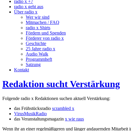
radio x +7
radio x geht aus
Über radio x
Wer wir sind
Mitmachen / FAQ
radio x Shirts
Fördern und Spenden
Förderer von radio x
Geschichte
25 Jahre radio x
Audio Walk
Programmheft
Satzung
Kontakt
Redaktion sucht Verstärkung
Folgende radio x Redaktionen suchen aktuell Verstärkung:
das Frühstücksradio
scrambled x
VirusMusikRadio
das Veranstaltungsmagazin
x wie raus
Wenn ihr an einer regelmäßigeren und länger andauernden Mitarbeit in