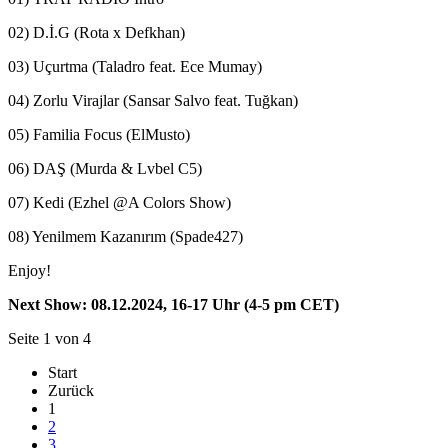
02) D.İ.G (Rota x Defkhan)
03) Uçurtma (Taladro feat. Ece Mumay)
04) Zorlu Virajlar (Sansar Salvo feat. Tuğkan)
05) Familia Focus (ElMusto)
06) DAŞ (Murda & Lvbel C5)
07) Kedi (Ezhel @A Colors Show)
08) Yenilmem Kazanırım (Spade427)
Enjoy!
Next Show: 08.12.2024, 16-17 Uhr (4-5 pm CET)
Seite 1 von 4
Start
Zurück
1
2
3