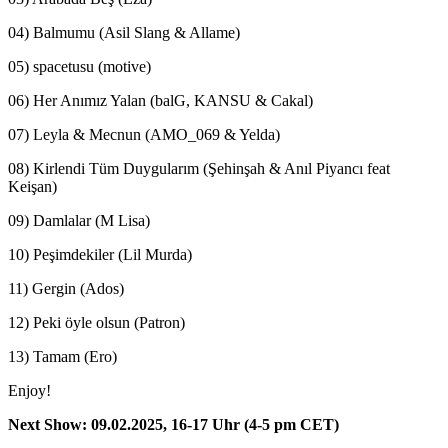
04) Balmumu (Asil Slang & Allame)
05) spacetusu (motive)
06) Her Anımız Yalan (balG, KANSU & Cakal)
07) Leyla & Mecnun (AMO_069 & Yelda)
08) Kirlendi Tüm Duygularım (Şehinşah & Anıl Piyancı feat
Keişan)
09) Damlalar (M Lisa)
10) Peşimdekiler (Lil Murda)
11) Gergin (Ados)
12) Peki öyle olsun (Patron)
13) Tamam (Ero)
Enjoy!
Next Show: 09.02.2025, 16-17 Uhr (4-5 pm CET)