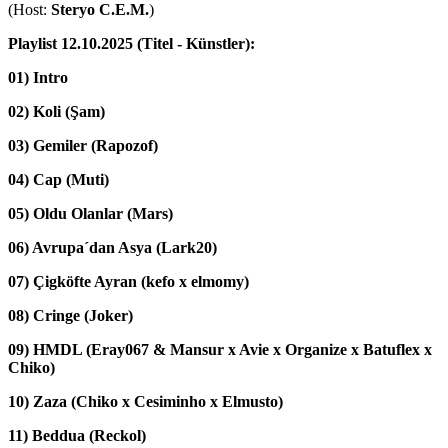
(Host:
Steryo C.E.M.
)
Playlist 12.10.2025 (Titel - Künstler):
01) Intro
02) Koli (
Şam)
03) Gemiler (
Rapozof)
04) Cap (
Muti)
05) Oldu Olanlar (
Mars)
06) Avrupa´dan Asya (
Lark20)
07) Çigköfte Ayran (
kefo x elmomy)
08) Cringe (
Joker)
09) HMDL (
Eray067 & Mansur x Avie x Organize x Batuflex x
Chiko)
10) Zaza (
Chiko x Cesiminho x Elmusto)
11) Beddua (
Reckol)