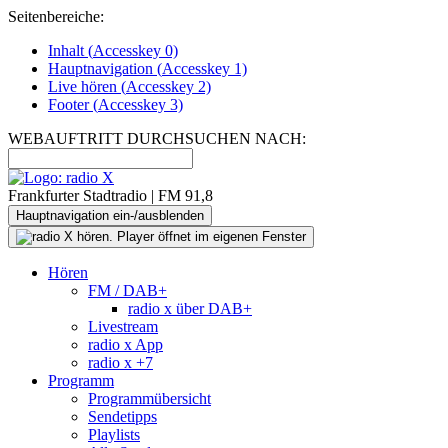
Seitenbereiche:
Inhalt (
Accesskey
0)
Hauptnavigation (
Accesskey
1)
Live
hören (
Accesskey
2)
Footer
(
Accesskey
3)
WEBAUFTRITT DURCHSUCHEN NACH:
Frankfurter Stadtradio | FM 91,8
Hauptnavigation ein-/ausblenden
Hören
FM / DAB+
radio x über DAB+
Livestream
radio x App
radio x +7
Programm
Programmübersicht
Sendetipps
Playlists