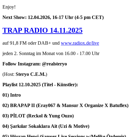
Enjoy!
Next Show: 12.04.2026, 16-17 Uhr (4-5 pm CET)
TRAP RADIO 14.11.2025
auf 91,8 FM oder DAB+ und
www.radiox.de/live
jeden 2. Sonntag im Monat von 16.00 - 17.00 Uhr
Follow Instagram: @realsteryo
(Host:
Steryo C.E.M.
)
Playlist 12.10.2025 (Titel - Künstler):
01) Intro
02) BRAPAP II (
Eray067 & Mansur X Organize X Batuflex)
03) PİLOT (
Reckol & Yung Ouzo)
04) Şarkılar Sokaklara Ait (
Uzi & Motive)
05) Hüsran Hepsi (
Şanışer Live Sessions
w/Melike Özdemir)