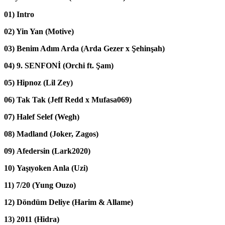
01) Intro
02) Yin Yan (Motive
)
03) Benim Adım Arda (
Arda Gezer x Şehinşah)
04) 9. SENFONİ (
Orchi f
t. Şam)
05) Hipnoz (
Lil Zey)
06) Tak Tak (
Jeff Redd x Mufasa069)
07) Halef Selef (
Wegh)
08) Madland (Joker,
Zagos)
09) Afedersin (
Lark2020)
10) Yaşıyoken Anla (
Uzi)
11) 7/20 (
Yung Ouzo)
12) Döndüm Deliye (
Harim & Allame)
13) 2011 (
Hidra)