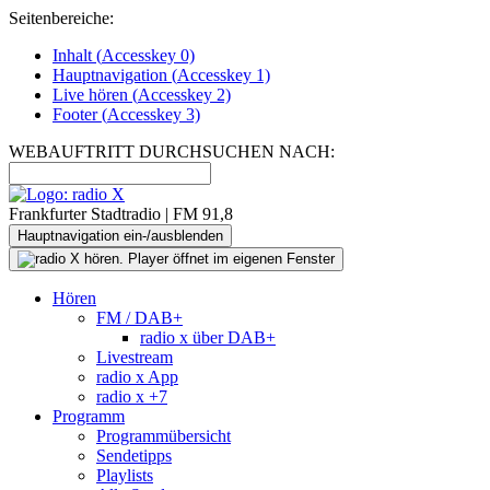
Seitenbereiche:
Inhalt (
Accesskey
0)
Hauptnavigation (
Accesskey
1)
Live
hören (
Accesskey
2)
Footer
(
Accesskey
3)
WEBAUFTRITT DURCHSUCHEN NACH:
Frankfurter Stadtradio | FM 91,8
Hauptnavigation ein-/ausblenden
Hören
FM / DAB+
radio x über DAB+
Livestream
radio x App
radio x +7
Programm
Programmübersicht
Sendetipps
Playlists