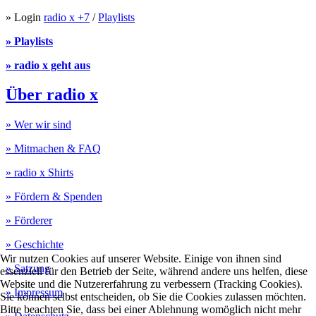
» Login
radio x +7
/
Playlists
» Playlists
» radio x geht aus
Über radio x
» Wer wir sind
» Mitmachen & FAQ
» radio x Shirts
» Fördern & Spenden
» Förderer
» Geschichte
Wir nutzen Cookies auf unserer Website. Einige von ihnen sind
» Satzung
essenziell für den Betrieb der Seite, während andere uns helfen, diese
Website und die Nutzererfahrung zu verbessern (Tracking Cookies).
» Impressum
Sie können selbst entscheiden, ob Sie die Cookies zulassen möchten.
Bitte beachten Sie, dass bei einer Ablehnung womöglich nicht mehr