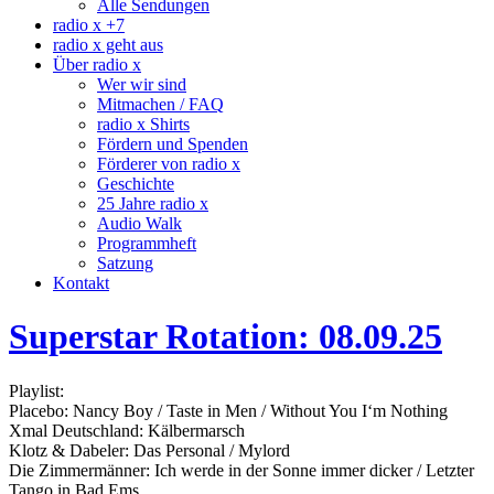
Alle Sendungen
radio x +7
radio x geht aus
Über radio x
Wer wir sind
Mitmachen / FAQ
radio x Shirts
Fördern und Spenden
Förderer von radio x
Geschichte
25 Jahre radio x
Audio Walk
Programmheft
Satzung
Kontakt
Superstar Rotation: 08.09.25
Playlist:
Placebo: Nancy Boy / Taste in Men / Without You I‘m Nothing
Xmal Deutschland: Kälbermarsch
Klotz & Dabeler: Das Personal / Mylord
Die Zimmermänner: Ich werde in der Sonne immer dicker / Letzter
Tango in Bad Ems