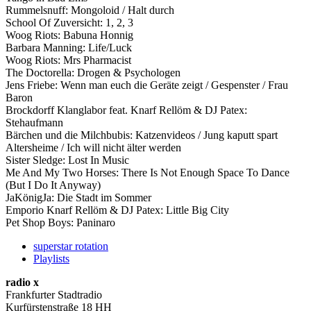
Rummelsnuff: Mongoloid / Halt durch
School Of Zuversicht: 1, 2, 3
Woog Riots: Babuna Honnig
Barbara Manning: Life/Luck
Woog Riots: Mrs Pharmacist
The Doctorella: Drogen & Psychologen
Jens Friebe: Wenn man euch die Geräte zeigt / Gespenster / Frau
Baron
Brockdorff Klanglabor feat. Knarf Rellöm & DJ Patex:
Stehaufmann
Bärchen und die Milchbubis: Katzenvideos / Jung kaputt spart
Altersheime / Ich will nicht älter werden
Sister Sledge: Lost In Music
Me And My Two Horses: There Is Not Enough Space To Dance
(But I Do It Anyway)
JaKönigJa: Die Stadt im Sommer
Emporio Knarf Rellöm & DJ Patex: Little Big City
Pet Shop Boys: Paninaro
superstar rotation
Playlists
radio x
Frankfurter Stadtradio
Kurfürstenstraße 18 HH