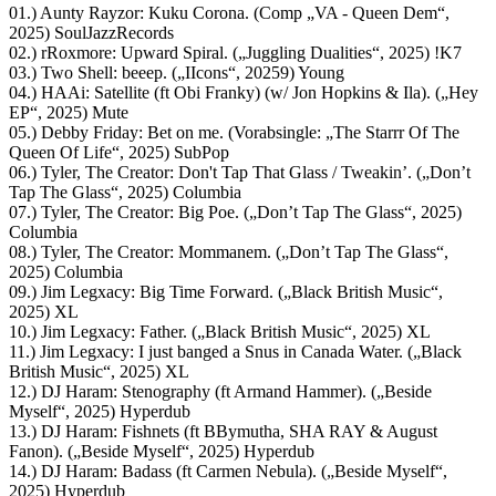
01.) Aunty Rayzor: Kuku Corona. (Comp „VA - Queen Dem“,
2025) SoulJazzRecords
02.) rRoxmore: Upward Spiral. („Juggling Dualities“, 2025) !K7
03.) Two Shell: beeep. („IIcons“, 20259) Young
04.) HAAi: Satellite (ft Obi Franky) (w/ Jon Hopkins & Ila). („Hey
EP“, 2025) Mute
05.) Debby Friday: Bet on me. (Vorabsingle: „The Starrr Of The
Queen Of Life“, 2025) SubPop
06.) Tyler, The Creator: Don't Tap That Glass / Tweakin’. („Don’t
Tap The Glass“, 2025) Columbia
07.) Tyler, The Creator: Big Poe. („Don’t Tap The Glass“, 2025)
Columbia
08.) Tyler, The Creator: Mommanem. („Don’t Tap The Glass“,
2025) Columbia
09.) Jim Legxacy: Big Time Forward. („Black British Music“,
2025) XL
10.) Jim Legxacy: Father. („Black British Music“, 2025) XL
11.) Jim Legxacy: I just banged a Snus in Canada Water. („Black
British Music“, 2025) XL
12.) DJ Haram: Stenography (ft Armand Hammer). („Beside
Myself“, 2025) Hyperdub
13.) DJ Haram: Fishnets (ft BBymutha, SHA RAY & August
Fanon). („Beside Myself“, 2025) Hyperdub
14.) DJ Haram: Badass (ft Carmen Nebula). („Beside Myself“,
2025) Hyperdub