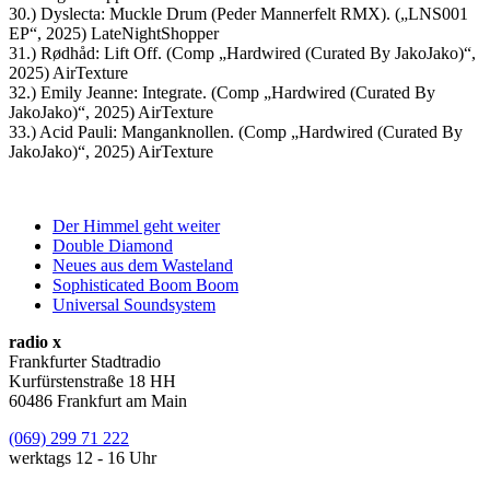
30.) Dyslecta: Muckle Drum (Peder Mannerfelt RMX). („LNS001
EP“, 2025) LateNightShopper
31.) Rødhåd: Lift Off. (Comp „Hardwired (Curated By JakoJako)“,
2025) AirTexture
32.) Emily Jeanne: Integrate. (Comp „Hardwired (Curated By
JakoJako)“, 2025) AirTexture
33.) Acid Pauli: Manganknollen. (Comp „Hardwired (Curated By
JakoJako)“, 2025) AirTexture
Der Himmel geht weiter
Double Diamond
Neues aus dem Wasteland
Sophisticated Boom Boom
Universal Soundsystem
radio x
Frankfurter Stadtradio
Kurfürstenstraße 18 HH
60486 Frankfurt am Main
(069) 299 71 222
werktags 12 - 16 Uhr