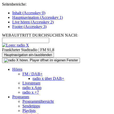
Seitenbereiche:
Inhalt (
Accesskey
0)
Hauptnavigation (
Accesskey
1)
Live
hören (
Accesskey
2)
Footer
(
Accesskey
3)
WEBAUFTRITT DURCHSUCHEN NACH:
Frankfurter Stadtradio | FM 91,8
Hauptnavigation ein-/ausblenden
Hören
FM / DAB+
radio x über DAB+
Livestream
radio x App
radio x +7
Programm
Programmübersicht
Sendetipps
Playlists