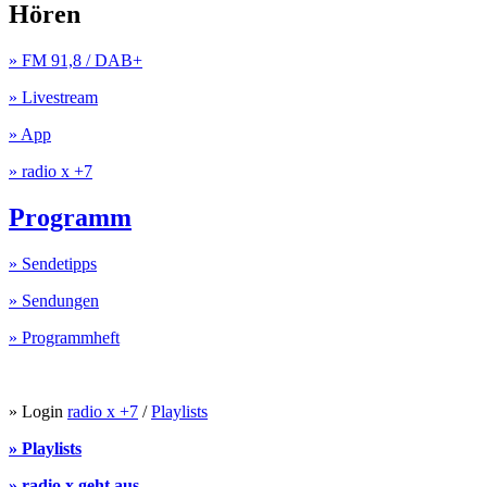
Hören
» FM 91,8 / DAB+
» Livestream
» App
» radio x +7
Programm
» Sendetipps
» Sendungen
» Programmheft
» Login
radio x +7
/
Playlists
» Playlists
» radio x geht aus