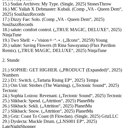
15.) Sudan Archives: My Type. (Single, 2025) StonesThrow
16.) MC Yallah X Debmaster: Kubali. (Comp „VA - Queen Dem“,
2025) SoulJazzRecords
17.) Dizzy Fae: Solo. (Comp „VA - Queen Dem“, 2025)
SoulJazzRecords
18.) salute: comfort control. („TRUE MAGIC, DELUXE“, 2025)
NinjaTune
19.) Two Shell: ⋆₊˚vision✧‧⁺˖⋆. („IIcons“, 20259) Young
20.) salute: Saving Flowers (ft Rina Sawayama) (Flux Pavilion
Remix). („TRUE MAGIC, DELUXE“, 2025) NinjaTune
2. Stunde
21.) SOPHIE: GET HIGHER. („PRODUCT (Expanded)“, 2025)
Numbers
22.) D1: Switch. („Tartaria Rising EP“, 2025) Tempa
23.) Om Unit: Strobes (The Warning). („Tectonic Sound“, 2025)
Tectonic
24.) Sophia Loizou: Revenant. („Tectonic Sound“, 2025) Tectonic
25.) Slikback: Spend. („Attrition“, 2025) PlanetMu
26.) Slikback: Sekli. („Attrition“, 2025) PlanetMu
27.) Slikback: Snow. („Attrition“, 2025) PlanetMu
28.) Griz: Coast To Coast (ft Flowdan). (Single, 2025) GrizLLC
29.) Dyslecta: Muckle Drum. („LNS001 EP“, 2025)
LateNightShopper