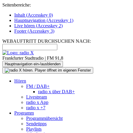
Seitenbereiche:
Inhalt (
Accesskey
0)
Hauptnavigation (
Accesskey
1)
Live
hören (
Accesskey
2)
Footer
(
Accesskey
3)
WEBAUFTRITT DURCHSUCHEN NACH:
Frankfurter Stadtradio | FM 91,8
Hauptnavigation ein-/ausblenden
Hören
FM / DAB+
radio x über DAB+
Livestream
radio x App
radio x +7
Programm
Programmübersicht
Sendetipps
Playlists