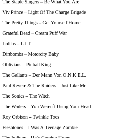
The Staple Singers – Be What You Are
Viv Prince – Light Of The Charge Brigade
The Pretty Things – Get Yourself Home
Grateful Dead – Cream Puff War
Lolitas – L.I.T.
Dirtbombs – Motorcity Baby
Oblivians – Pinball King
The Gallants – Der Mann Von O.N.K.E.L.
Paul Revere & The Raiders – Just Like Me
The Sonics – The Witch
The Wailers – You Weren´t Using Your Head
Roy Orbison – Twinkle Toes
Fleshtones – I Was A Teenage Zombie
The Indigos – He´s Coming Home