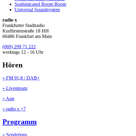
Sophisticated Boom Boom
Universal Soundsystem
radio x
Frankfurter Stadtradio
Kurfürstenstraße 18 HH
60486 Frankfurt am Main
(069) 299 71 222
werktags 12 - 16 Uhr
Hören
» FM 91,8 / DAB+
» Livestream
» App
» radio x +7
Programm
» Sendetipps