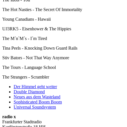
The Hot Nasties - The Secret Of Immortality
Young Canadians - Hawaii
UJ3RK5 - Eisenhower & The Hippies
The M´n`M´s - I´m Tired
Tina Peels - Knocking Down Guard Rails
Stiv Bators - Not That Way Anymore
The Tours - Language School
The Strangers - Scrambler
Der Himmel geht weiter
Double Diamond
Neues aus dem Wasteland
Sophisticated Boom Boom
Universal Soundsystem
radio x
Frankfurter Stadtradio
Kurfürstenstraße 18 HH