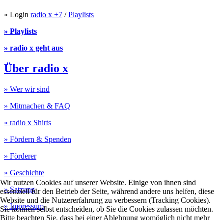
» Login
radio x +7
/
Playlists
» Playlists
» radio x geht aus
Über radio x
» Wer wir sind
» Mitmachen & FAQ
» radio x Shirts
» Fördern & Spenden
» Förderer
» Geschichte
Wir nutzen Cookies auf unserer Website. Einige von ihnen sind
» Satzung
essenziell für den Betrieb der Seite, während andere uns helfen, diese
Website und die Nutzererfahrung zu verbessern (Tracking Cookies).
» Impressum
Sie können selbst entscheiden, ob Sie die Cookies zulassen möchten.
Bitte beachten Sie, dass bei einer Ablehnung womöglich nicht mehr