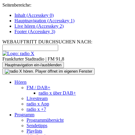
Seitenbereiche:
Inhalt (
Accesskey
0)
Hauptnavigation (
Accesskey
1)
Live
hören (
Accesskey
2)
Footer
(
Accesskey
3)
WEBAUFTRITT DURCHSUCHEN NACH:
Frankfurter Stadtradio | FM 91,8
Hauptnavigation ein-/ausblenden
Hören
FM / DAB+
radio x über DAB+
Livestream
radio x App
radio x +7
Programm
Programmübersicht
Sendetipps
Playlists