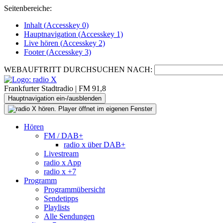
Seitenbereiche:
Inhalt (
Accesskey
0)
Hauptnavigation (
Accesskey
1)
Live
hören (
Accesskey
2)
Footer
(
Accesskey
3)
WEBAUFTRITT DURCHSUCHEN NACH:
Frankfurter Stadtradio | FM 91,8
Hauptnavigation ein-/ausblenden
Hören
FM / DAB+
radio x über DAB+
Livestream
radio x App
radio x +7
Programm
Programmübersicht
Sendetipps
Playlists
Alle Sendungen