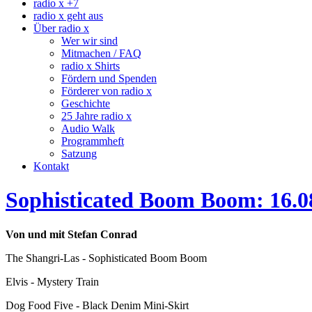
radio x +7
radio x geht aus
Über radio x
Wer wir sind
Mitmachen / FAQ
radio x Shirts
Fördern und Spenden
Förderer von radio x
Geschichte
25 Jahre radio x
Audio Walk
Programmheft
Satzung
Kontakt
Sophisticated Boom Boom: 16.0
Von und mit Stefan Conrad
The Shangri-Las - Sophisticated Boom Boom
Elvis - Mystery Train
Dog Food Five - Black Denim Mini-Skirt