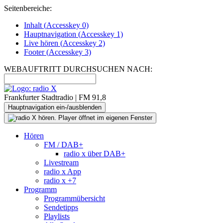
Seitenbereiche:
Inhalt (
Accesskey
0)
Hauptnavigation (
Accesskey
1)
Live
hören (
Accesskey
2)
Footer
(
Accesskey
3)
WEBAUFTRITT DURCHSUCHEN NACH:
Frankfurter Stadtradio | FM 91,8
Hauptnavigation ein-/ausblenden
Hören
FM / DAB+
radio x über DAB+
Livestream
radio x App
radio x +7
Programm
Programmübersicht
Sendetipps
Playlists