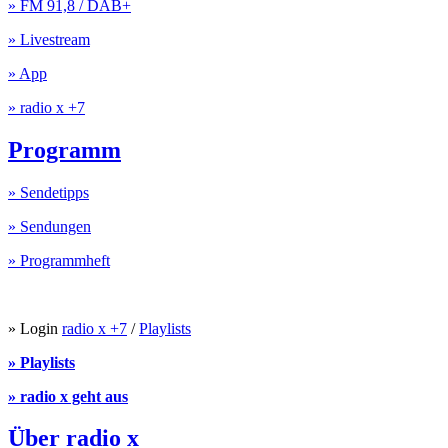
» FM 91,8 / DAB+
» Livestream
» App
» radio x +7
Programm
» Sendetipps
» Sendungen
» Programmheft
» Login
radio x +7
/
Playlists
» Playlists
» radio x geht aus
Über radio x